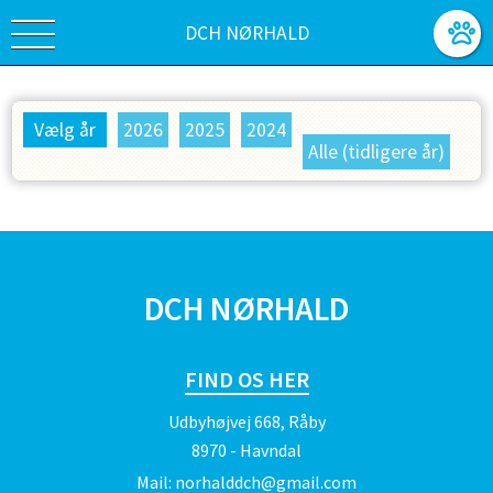
DCH NØRHALD
Vælg år
2026
2025
2024
Alle (tidligere år)
SPONSORER
DCH NØRHALD
FIND OS HER
Udbyhøjvej 668, Råby
8970 - Havndal
Mail:
norhalddch@gmail.com